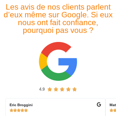
Les avis de nos clients parlent
d’eux même sur Google. Si eux
nous ont fait confiance,
pourquoi pas vous ?





4.9
Eric Broggini
Mat





